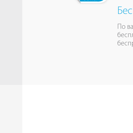
Бес
По в
бесп
бесп