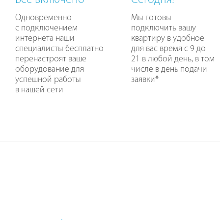
Все включено
Сегодня!
Одновременно
Мы готовы
с подключением
подключить вашу
интернета наши
квартиру в удобное
специалисты бесплатно
для вас время с 9 до
перенастроят ваше
21 в любой день, в том
оборудование для
числе в день подачи
успешной работы
заявки
*
в нашей сети