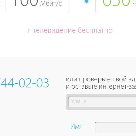
100
650
с
Мбит/с
Р
+ телевидение бесплатно
или проверьте свой а
744-02-03
и оставьте интернет-за
Имя