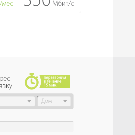
350
/мес
Мбит/с
дрес
явку