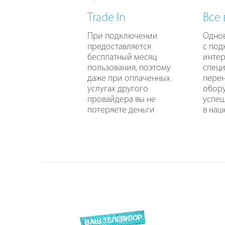
Trade In
Все
При подключении
Одно
предоставляется
с по
бесплатный месяц
интер
пользования, поэтому
специ
даже при оплаченных
перен
услугах другого
обору
провайдера вы не
успе
потеряете деньги
в наш