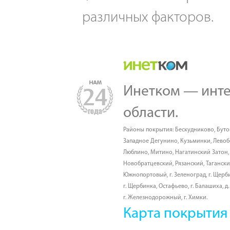
различных факторов.
Инетком — инте
области.
Районы покрытия:
Бескудниково
,
Буто
Западное Дегунино
,
Кузьминки
,
Лево
Люблино
,
Митино
,
Нагатинский Затон
Новобратцевский
,
Рязанский
,
Таганск
Южнопортовый
,
г. Зеленоград
,
г. Щерб
г. Щербинка, Остафьево
,
г. Балашиха
,
д
г. Железнодорожный
,
г. Химки
.
Карта покрытия