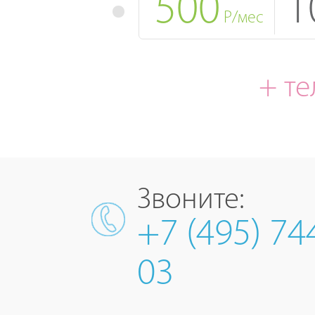
500
1
Р/мес
+ т
Звоните:
+7 (495) 74
03