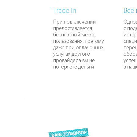
Trade In
Все
При подключении
Одно
предоставляется
с по
бесплатный месяц
интер
пользования, поэтому
специ
даже при оплаченных
перен
услугах другого
обору
провайдера вы не
успе
потеряете деньги
в наш