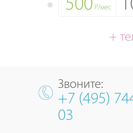
500
1
Р/мес
+ т
Звоните:
+7 (495) 74
03