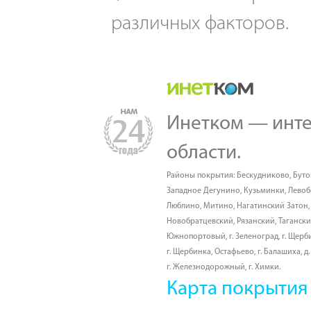
различных факторов.
Инетком — инте
области.
Районы покрытия:
Бескудниково
,
Буто
Западное Дегунино
,
Кузьминки
,
Лево
Люблино
,
Митино
,
Нагатинский Затон
Новобратцевский
,
Рязанский
,
Таганск
Южнопортовый
,
г. Зеленоград
,
г. Щерб
г. Щербинка, Остафьево
,
г. Балашиха
,
д
г. Железнодорожный
,
г. Химки
.
Карта покрытия