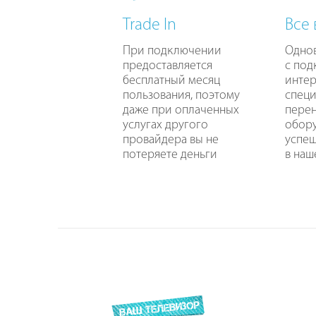
Trade In
Все
При подключении
Одно
предоставляется
с по
бесплатный месяц
интер
пользования, поэтому
специ
даже при оплаченных
перен
услугах другого
обору
провайдера вы не
успе
потеряете деньги
в наш