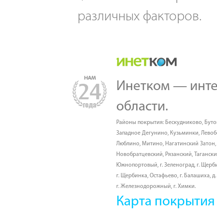
различных факторов.
Инетком — инте
области.
Районы покрытия:
Бескудниково
,
Буто
Западное Дегунино
,
Кузьминки
,
Лево
Люблино
,
Митино
,
Нагатинский Затон
Новобратцевский
,
Рязанский
,
Таганск
Южнопортовый
,
г. Зеленоград
,
г. Щерб
г. Щербинка, Остафьево
,
г. Балашиха
,
д
г. Железнодорожный
,
г. Химки
.
Карта покрытия