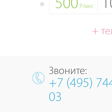
500
1
Р/мес
+ т
Звоните:
+7 (495) 74
03