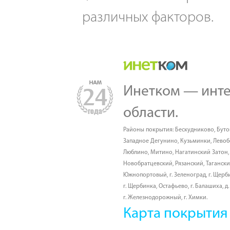
различных факторов.
Инетком — инте
области.
Районы покрытия:
Бескудниково
,
Буто
Западное Дегунино
,
Кузьминки
,
Лево
Люблино
,
Митино
,
Нагатинский Затон
Новобратцевский
,
Рязанский
,
Таганск
Южнопортовый
,
г. Зеленоград
,
г. Щерб
г. Щербинка, Остафьево
,
г. Балашиха
,
д
г. Железнодорожный
,
г. Химки
.
Карта покрытия