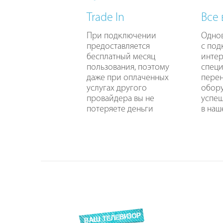
Trade In
Все
При подключении
Одно
предоставляется
с по
бесплатный месяц
интер
пользования, поэтому
специ
даже при оплаченных
перен
услугах другого
обору
провайдера вы не
успе
потеряете деньги
в наш