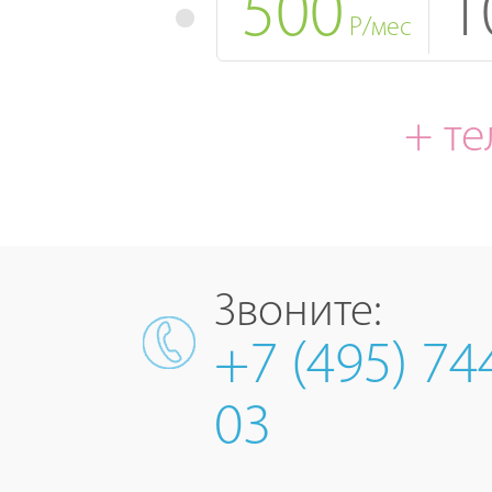
500
1
Р/мес
+ т
Звоните:
+7 (495) 74
03