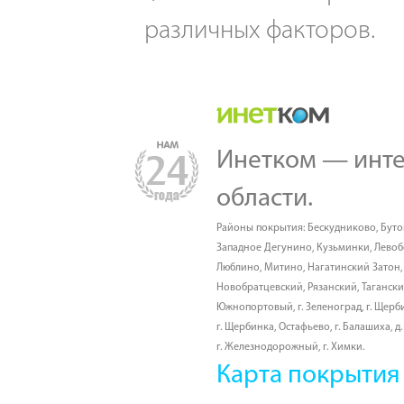
различных факторов.
Инетком — инте
области.
Районы покрытия:
Бескудниково
,
Буто
Западное Дегунино
,
Кузьминки
,
Лево
Люблино
,
Митино
,
Нагатинский Затон
Новобратцевский
,
Рязанский
,
Таганск
Южнопортовый
,
г. Зеленоград
,
г. Щерб
г. Щербинка, Остафьево
,
г. Балашиха
,
д
г. Железнодорожный
,
г. Химки
.
Карта покрытия