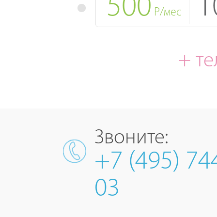
500
1
Р/мес
+ т
Звоните:
+7 (495) 74
03