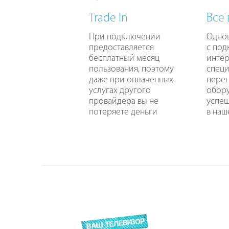
Trade In
Все
При подключении
Одно
предоставляется
с по
бесплатный месяц
интер
пользования, поэтому
специ
даже при оплаченных
перен
услугах другого
обору
провайдера вы не
успе
потеряете деньги
в наш