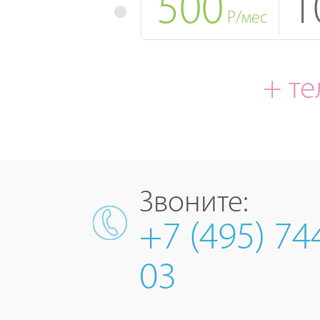
500
1
Р/мес
+ т
Звоните:
+7 (495) 74
03