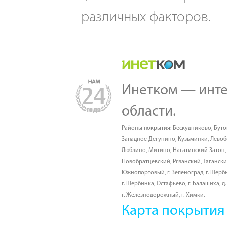
различных факторов.
Инетком — инте
области.
Районы покрытия:
Бескудниково
,
Буто
Западное Дегунино
,
Кузьминки
,
Лево
Люблино
,
Митино
,
Нагатинский Затон
Новобратцевский
,
Рязанский
,
Таганск
Южнопортовый
,
г. Зеленоград
,
г. Щерб
г. Щербинка, Остафьево
,
г. Балашиха
,
д
г. Железнодорожный
,
г. Химки
.
Карта покрытия