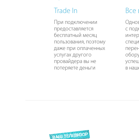
Trade In
Все
При подключении
Одно
предоставляется
с по
бесплатный месяц
интер
пользования, поэтому
специ
даже при оплаченных
перен
услугах другого
обору
провайдера вы не
успе
потеряете деньги
в наш