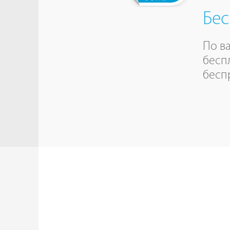
Бес
По в
бесп
бесп