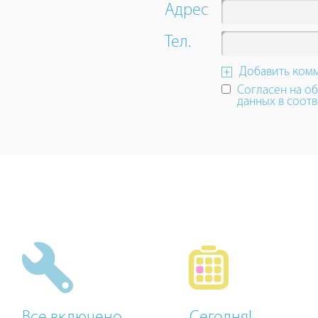
up
Адрес
and
down
Тел.
arrow
keys
Добавить ком
to
Согласен на о
navigate.
данных в соотв