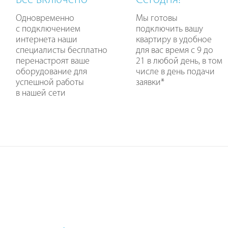
Все включено
Сегодня!
Одновременно
Мы готовы
с подключением
подключить вашу
интернета наши
квартиру в удобное
специалисты бесплатно
для вас время с 9 до
перенастроят ваше
21 в любой день, в том
оборудование для
числе в день подачи
успешной работы
заявки
*
в нашей сети