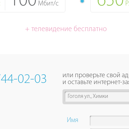
100
650
с
Мбит/с
Р
+ телевидение бесплатно
или проверьте свой а
744-02-03
и оставьте интернет-за
2
results
are
available,
Имя
use