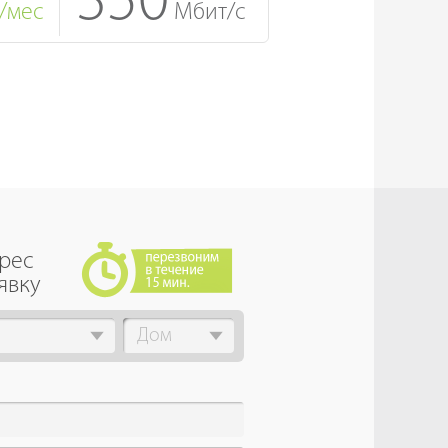
350
/мес
Мбит/с
дрес
явку