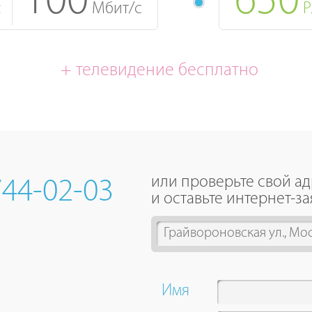
100
650
с
Мбит/с
Р
+ телевидение бесплатно
или проверьте свой а
744-02-03
и оставьте интернет-за
1
result
is
available,
Имя
use