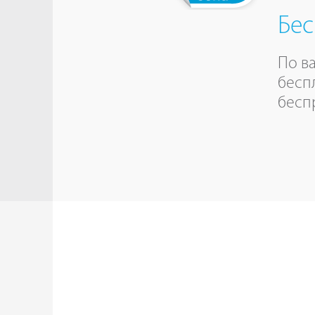
Бес
По в
бесп
бесп