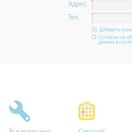
up
Адрес
and
down
Тел.
arrow
keys
Добавить ком
to
Согласен на о
navigate.
данных в соотв