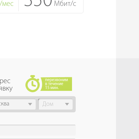
350
/мес
Мбит/с
дрес
явку