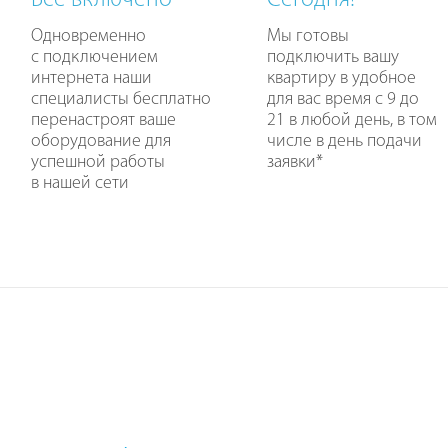
Все включено
Сегодня!
Одновременно
Мы готовы
с подключением
подключить вашу
интернета наши
квартиру в удобное
специалисты бесплатно
для вас время с 9 до
перенастроят ваше
21 в любой день, в том
оборудование для
числе в день подачи
успешной работы
заявки
*
в нашей сети