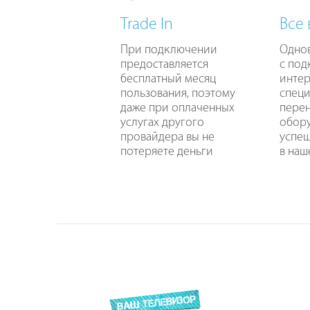
Trade In
Все
При подключении
Одно
предоставляется
с по
бесплатный месяц
интер
пользования, поэтому
специ
даже при оплаченных
перен
услугах другого
обору
провайдера вы не
успе
потеряете деньги
в наш