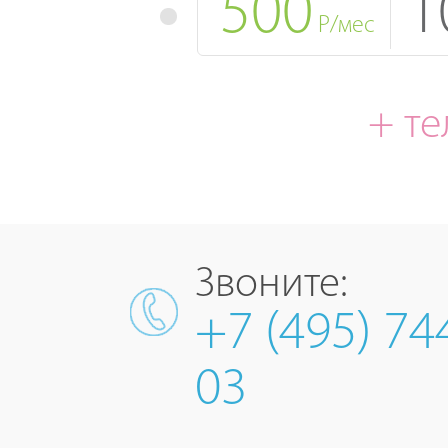
500
1
Р/мес
+ т
Звоните:
+7 (495) 74
03