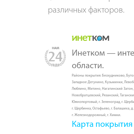
различных факторов.
Инетком — инте
области.
Районы покрытия:
Бескудниково
,
Буто
Западное Дегунино
,
Кузьминки
,
Лево
Люблино
,
Митино
,
Нагатинский Затон
Новобратцевский
,
Рязанский
,
Таганск
Южнопортовый
,
г. Зеленоград
,
г. Щерб
г. Щербинка, Остафьево
,
г. Балашиха
,
д
г. Железнодорожный
,
г. Химки
.
Карта покрытия