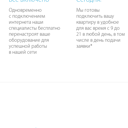
Все включено
Сегодня!
Одновременно
Мы готовы
с подключением
подключить вашу
интернета наши
квартиру в удобное
специалисты бесплатно
для вас время с 9 до
перенастроят ваше
21 в любой день, в том
оборудование для
числе в день подачи
успешной работы
заявки
*
в нашей сети