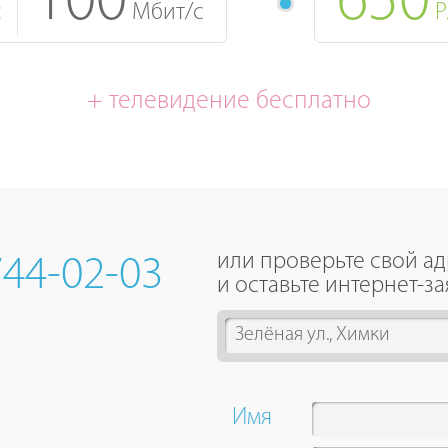
100
650
с
Мбит/с
Р
+ телевидение бесплатно
или проверьте свой а
744-02-03
и оставьте интернет-за
2
results
are
available,
Имя
use