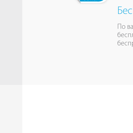
Бес
По в
бесп
бесп