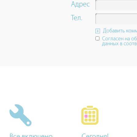
up
Адрес
and
down
Тел.
arrow
keys
Добавить ком
to
Согласен на о
navigate.
данных в соотв