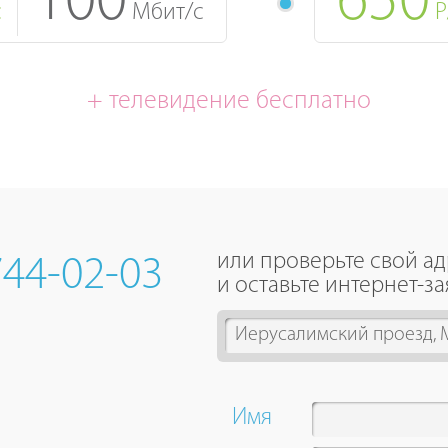
100
650
с
Мбит/с
Р
+ телевидение бесплатно
или проверьте свой а
744-02-03
и оставьте интернет-за
1
result
is
available,
Имя
use