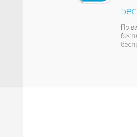
Бес
По в
бесп
бесп