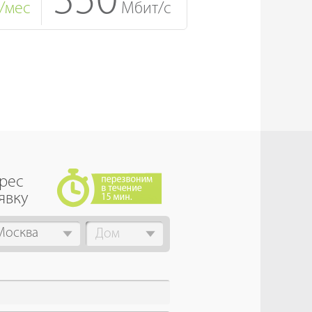
350
/мес
Мбит/с
дрес
явку