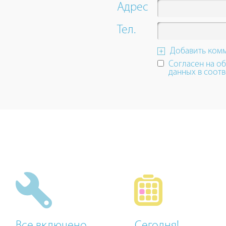
up
Адрес
and
down
Тел.
arrow
keys
Добавить ком
to
Согласен на о
navigate.
данных в соотв