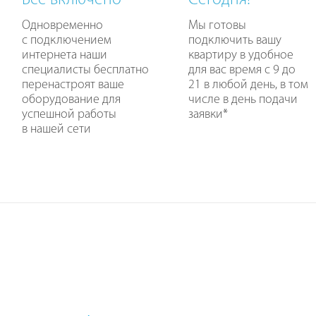
Все включено
Сегодня!
Одновременно
Мы готовы
с подключением
подключить вашу
интернета наши
квартиру в удобное
специалисты бесплатно
для вас время с 9 до
перенастроят ваше
21 в любой день, в том
оборудование для
числе в день подачи
успешной работы
заявки
*
в нашей сети