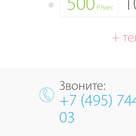
500
1
Р/мес
+ т
Звоните:
+7 (495) 74
03