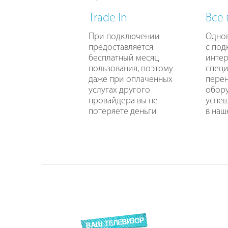
Trade In
Все
При подключении
Одно
предоставляется
с по
бесплатный месяц
интер
пользования, поэтому
специ
даже при оплаченных
перен
услугах другого
обору
провайдера вы не
успе
потеряете деньги
в наш