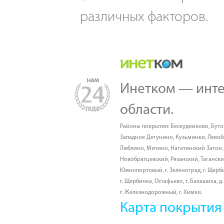
различных факторов.
Инетком — инте
области.
Районы покрытия:
Бескудниково
,
Буто
Западное Дегунино
,
Кузьминки
,
Лево
Люблино
,
Митино
,
Нагатинский Затон
Новобратцевский
,
Рязанский
,
Таганск
Южнопортовый
,
г. Зеленоград
,
г. Щерб
г. Щербинка, Остафьево
,
г. Балашиха
,
д
г. Железнодорожный
,
г. Химки
.
Карта покрытия