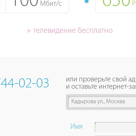
100
650
с
Мбит/с
Р
+ телевидение бесплатно
или проверьте свой а
744-02-03
и оставьте интернет-за
1
result
is
available,
Имя
use