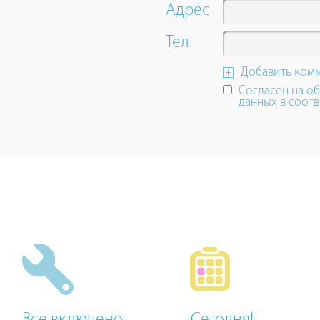
up
Адрес
and
down
Тел.
arrow
keys
Добавить ком
to
Согласен на о
navigate.
данных в соотв