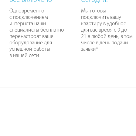
Все включено
Сегодня!
Одновременно
Мы готовы
с подключением
подключить вашу
интернета наши
квартиру в удобное
специалисты бесплатно
для вас время с 9 до
перенастроят ваше
21 в любой день, в том
оборудование для
числе в день подачи
успешной работы
заявки
*
в нашей сети