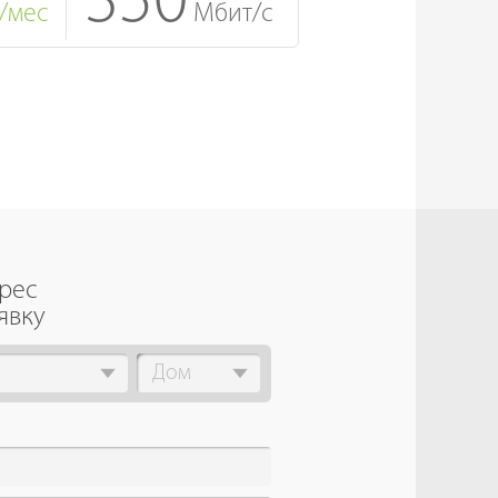
350
/мес
Мбит/с
дрес
явку