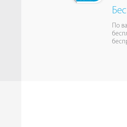
Бес
По в
бесп
бесп