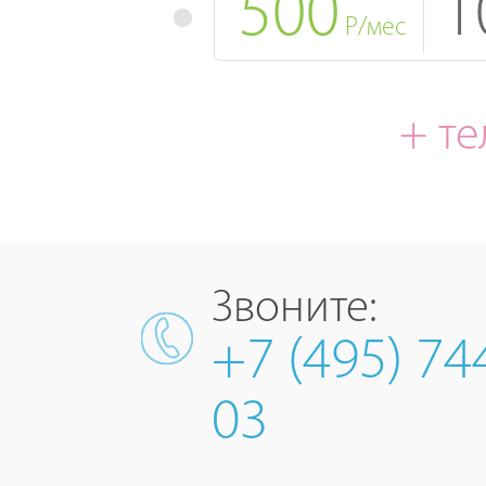
500
1
Р/мес
+ т
Звоните:
+7 (495) 74
03