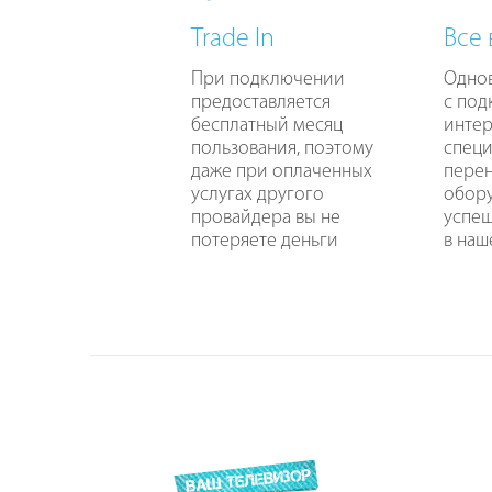
Trade In
Все
При подключении
Одно
предоставляется
с по
бесплатный месяц
интер
пользования, поэтому
специ
даже при оплаченных
перен
услугах другого
обору
провайдера вы не
успе
потеряете деньги
в наш