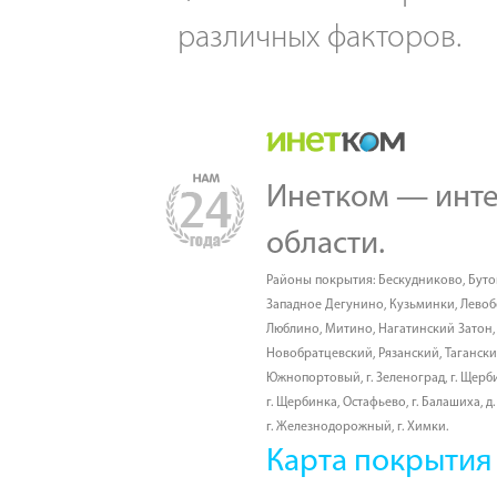
различных факторов.
Инетком — инте
области.
Районы покрытия:
Бескудниково
,
Буто
Западное Дегунино
,
Кузьминки
,
Лево
Люблино
,
Митино
,
Нагатинский Затон
Новобратцевский
,
Рязанский
,
Таганск
Южнопортовый
,
г. Зеленоград
,
г. Щерб
г. Щербинка, Остафьево
,
г. Балашиха
,
д
г. Железнодорожный
,
г. Химки
.
Карта покрытия