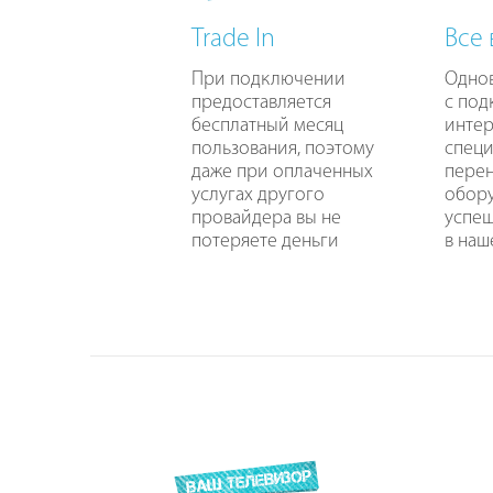
Trade In
Все
При подключении
Одно
предоставляется
с по
бесплатный месяц
интер
пользования, поэтому
специ
даже при оплаченных
перен
услугах другого
обору
провайдера вы не
успе
потеряете деньги
в наш