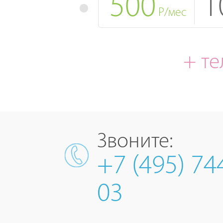
500
1
Р/мес
+ т
Звоните:
+7 (495) 74
03