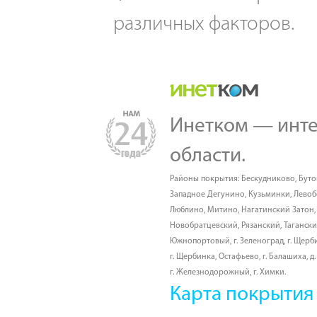
различных факторов.
Инетком — инте
области.
Районы покрытия:
Бескудниково
,
Буто
Западное Дегунино
,
Кузьминки
,
Лево
Люблино
,
Митино
,
Нагатинский Затон
Новобратцевский
,
Рязанский
,
Таганск
Южнопортовый
,
г. Зеленоград
,
г. Щерб
г. Щербинка, Остафьево
,
г. Балашиха
,
д
г. Железнодорожный
,
г. Химки
.
Карта покрытия