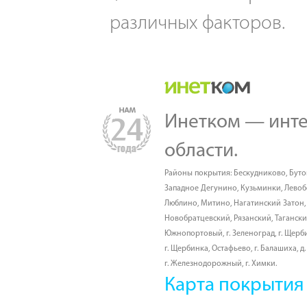
различных факторов.
Инетком — инте
области.
Районы покрытия:
Бескудниково
,
Буто
Западное Дегунино
,
Кузьминки
,
Лево
Люблино
,
Митино
,
Нагатинский Затон
Новобратцевский
,
Рязанский
,
Таганск
Южнопортовый
,
г. Зеленоград
,
г. Щерб
г. Щербинка, Остафьево
,
г. Балашиха
,
д
г. Железнодорожный
,
г. Химки
.
Карта покрытия