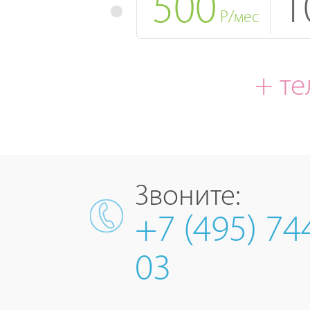
500
1
Р/мес
+ т
Звоните:
+7 (495) 74
03