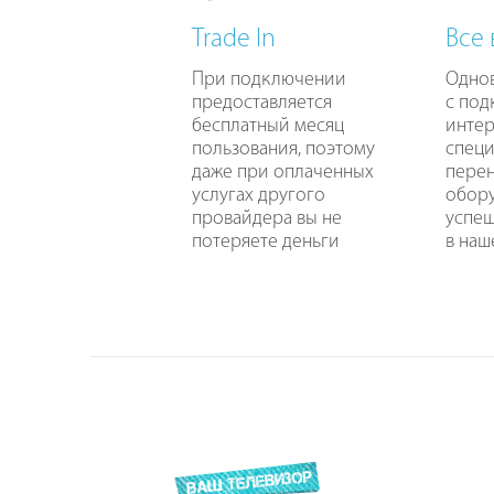
Trade In
Все
При подключении
Одно
предоставляется
с по
бесплатный месяц
интер
пользования, поэтому
специ
даже при оплаченных
перен
услугах другого
обору
провайдера вы не
успе
потеряете деньги
в наш