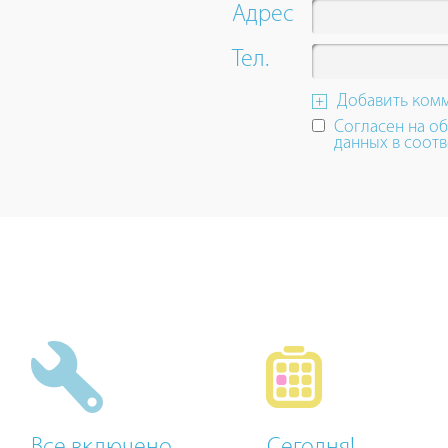
up
Адрес
and
down
Тел.
arrow
keys
Добавить ком
to
Согласен на о
navigate.
данных в соотв