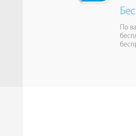
Бес
По в
бесп
бесп