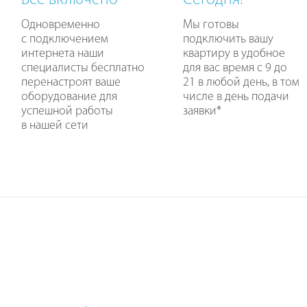
Все включено
Сегодня!
Одновременно
Мы готовы
с подключением
подключить вашу
интернета наши
квартиру в удобное
специалисты бесплатно
для вас время с 9 до
перенастроят ваше
21 в любой день, в том
оборудование для
числе в день подачи
успешной работы
заявки
*
в нашей сети