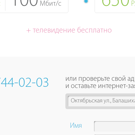
100
650
с
Мбит/с
Р
+ телевидение бесплатно
или проверьте свой а
744-02-03
и оставьте интернет-за
4
results
are
available,
Имя
use