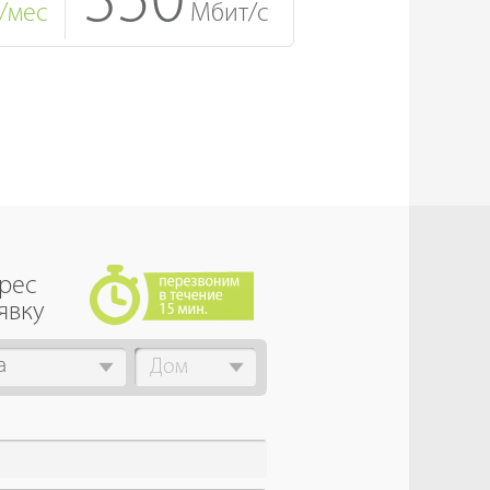
350
/мес
Мбит/с
дрес
явку