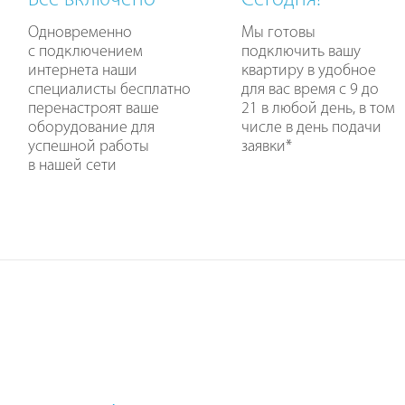
Все включено
Сегодня!
Одновременно
Мы готовы
с подключением
подключить вашу
интернета наши
квартиру в удобное
специалисты бесплатно
для вас время с 9 до
перенастроят ваше
21 в любой день, в том
оборудование для
числе в день подачи
успешной работы
заявки
*
в нашей сети