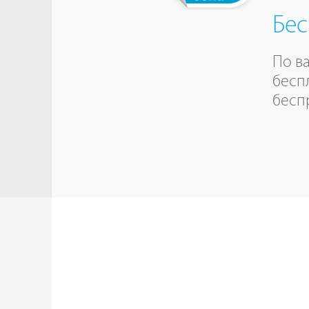
Бес
По в
бесп
бесп