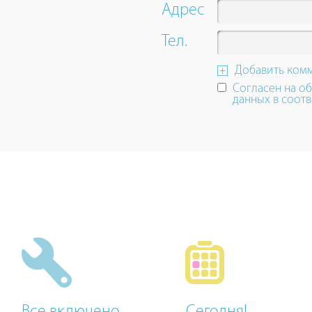
up
Адрес
and
down
Тел.
arrow
keys
Добавить ком
to
Согласен на о
navigate.
данных в соотв