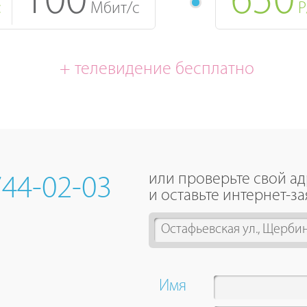
100
650
с
Мбит/с
Р
+ телевидение бесплатно
или проверьте свой а
744-02-03
и оставьте интернет-за
2
results
are
available,
Имя
use