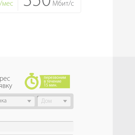
350
/мес
Мбит/с
дрес
явку