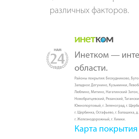
различных факторов.
Инетком — инте
области.
Районы покрытия:
Бескудниково
,
Буто
Западное Дегунино
,
Кузьминки
,
Лево
Люблино
,
Митино
,
Нагатинский Затон
Новобратцевский
,
Рязанский
,
Таганск
Южнопортовый
,
г. Зеленоград
,
г. Щерб
г. Щербинка, Остафьево
,
г. Балашиха
,
д
г. Железнодорожный
,
г. Химки
.
Карта покрытия