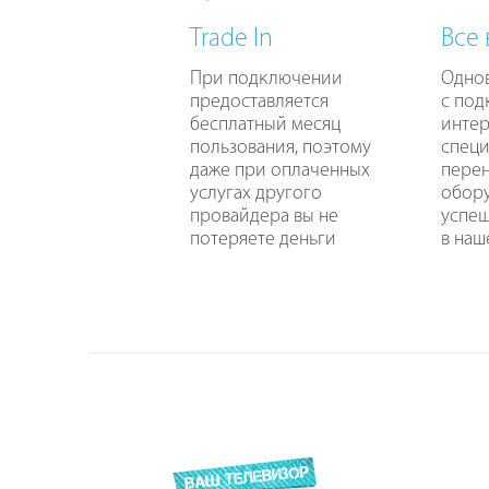
Trade In
Все
При подключении
Одно
предоставляется
с по
бесплатный месяц
интер
пользования, поэтому
специ
даже при оплаченных
перен
услугах другого
обору
провайдера вы не
успе
потеряете деньги
в наш