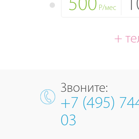
500
1
Р/мес
+ т
Звоните:
+7 (495) 74
03