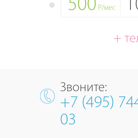
500
1
Р/мес
+ т
Звоните:
+7 (495) 74
03