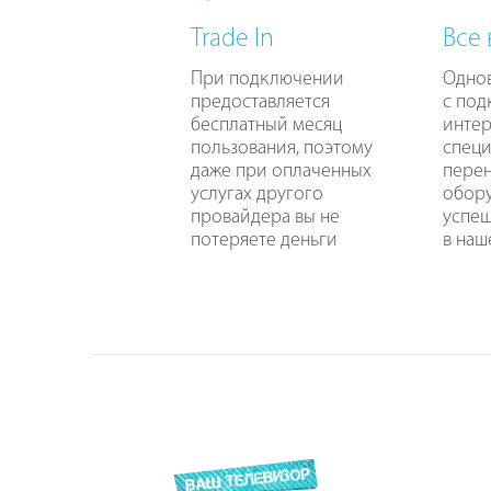
Trade In
Все
При подключении
Одно
предоставляется
с по
бесплатный месяц
интер
пользования, поэтому
специ
даже при оплаченных
перен
услугах другого
обору
провайдера вы не
успе
потеряете деньги
в наш