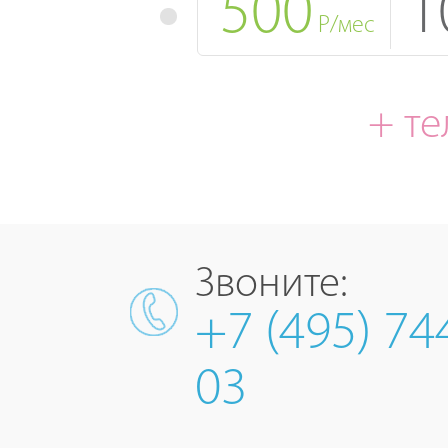
500
1
Р/мес
+ т
Звоните:
+7 (495) 74
03