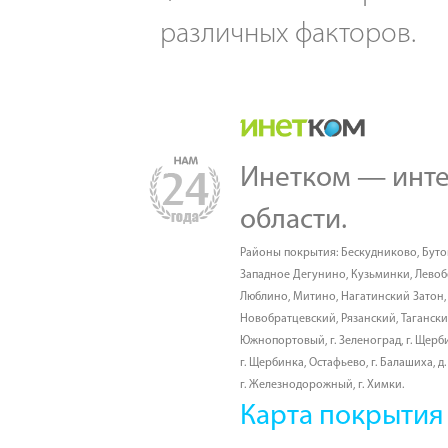
различных факторов.
Инетком — инте
области.
Районы покрытия:
Бескудниково
,
Буто
Западное Дегунино
,
Кузьминки
,
Лево
Люблино
,
Митино
,
Нагатинский Затон
Новобратцевский
,
Рязанский
,
Таганск
Южнопортовый
,
г. Зеленоград
,
г. Щерб
г. Щербинка, Остафьево
,
г. Балашиха
,
д
г. Железнодорожный
,
г. Химки
.
Карта покрытия