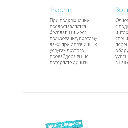
Trade In
Все
При подключении
Одно
предоставляется
с по
бесплатный месяц
интер
пользования, поэтому
специ
даже при оплаченных
перен
услугах другого
обору
провайдера вы не
успе
потеряете деньги
в наш