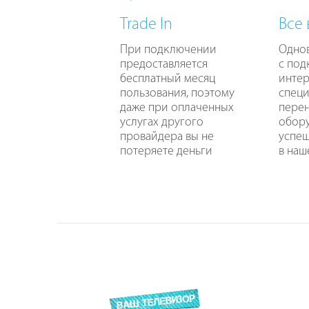
Trade In
Все
При подключении
Одно
предоставляется
с по
бесплатный месяц
интер
пользования, поэтому
специ
даже при оплаченных
перен
услугах другого
обору
провайдера вы не
успе
потеряете деньги
в наш