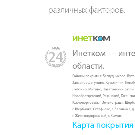
различных факторов.
Инетком — инте
области.
Районы покрытия:
Бескудниково
,
Буто
Западное Дегунино
,
Кузьминки
,
Лево
Люблино
,
Митино
,
Нагатинский Затон
Новобратцевский
,
Рязанский
,
Таганск
Южнопортовый
,
г. Зеленоград
,
г. Щерб
г. Щербинка, Остафьево
,
г. Балашиха
,
д
г. Железнодорожный
,
г. Химки
.
Карта покрытия