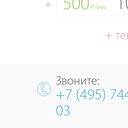
500
1
Р/мес
+ т
Звоните:
+7 (495) 74
03