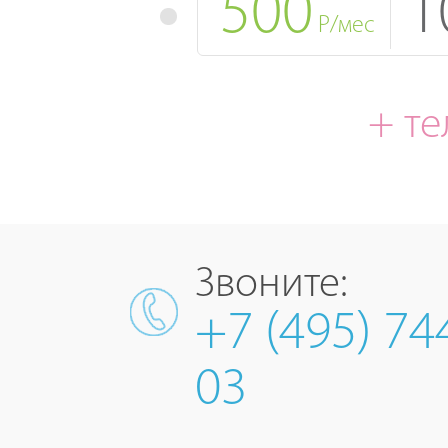
500
1
Р/мес
+ т
Звоните:
+7 (495) 74
03