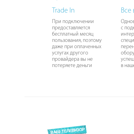
Trade In
Все
При подключении
Одно
предоставляется
с по
бесплатный месяц
интер
пользования, поэтому
специ
даже при оплаченных
перен
услугах другого
обору
провайдера вы не
успе
потеряете деньги
в наш