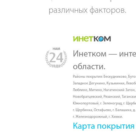
различных факторов.
Инетком — инте
области.
Районы покрытия:
Бескудниково
,
Буто
Западное Дегунино
,
Кузьминки
,
Лево
Люблино
,
Митино
,
Нагатинский Затон
Новобратцевский
,
Рязанский
,
Таганск
Южнопортовый
,
г. Зеленоград
,
г. Щерб
г. Щербинка, Остафьево
,
г. Балашиха
,
д
г. Железнодорожный
,
г. Химки
.
Карта покрытия