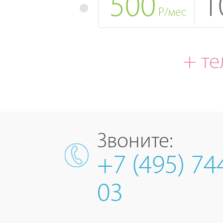
500
1
Р/мес
+ т
Звоните:
+7 (495) 74
03