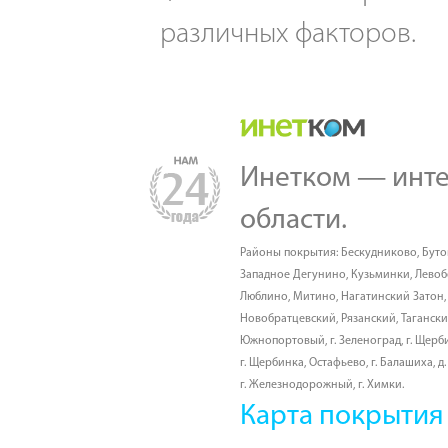
различных факторов.
Инетком — инте
области.
Районы покрытия:
Бескудниково
,
Буто
Западное Дегунино
,
Кузьминки
,
Лево
Люблино
,
Митино
,
Нагатинский Затон
Новобратцевский
,
Рязанский
,
Таганск
Южнопортовый
,
г. Зеленоград
,
г. Щерб
г. Щербинка, Остафьево
,
г. Балашиха
,
д
г. Железнодорожный
,
г. Химки
.
Карта покрытия