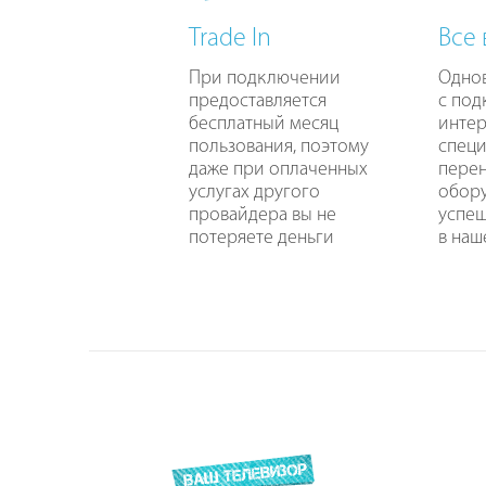
Trade In
Все
При подключении
Одно
предоставляется
с по
бесплатный месяц
интер
пользования, поэтому
специ
даже при оплаченных
перен
услугах другого
обору
провайдера вы не
успе
потеряете деньги
в наш