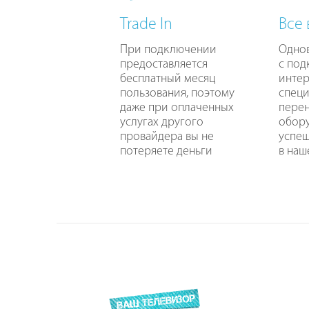
Trade In
Все
При подключении
Одно
предоставляется
с по
бесплатный месяц
интер
пользования, поэтому
специ
даже при оплаченных
перен
услугах другого
обору
провайдера вы не
успе
потеряете деньги
в наш