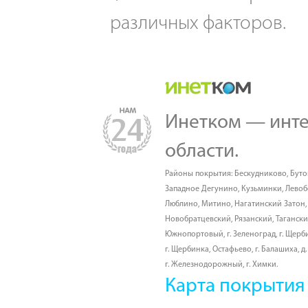
различных факторов.
Инетком — инте
области.
Районы покрытия:
Бескудниково
,
Буто
Западное Дегунино
,
Кузьминки
,
Лево
Люблино
,
Митино
,
Нагатинский Затон
Новобратцевский
,
Рязанский
,
Таганск
Южнопортовый
,
г. Зеленоград
,
г. Щерб
г. Щербинка, Остафьево
,
г. Балашиха
,
д
г. Железнодорожный
,
г. Химки
.
Карта покрытия