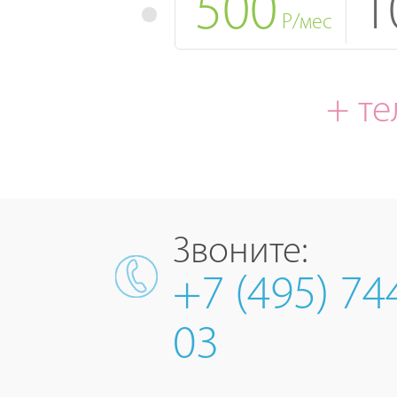
500
1
Р/мес
+ т
Звоните:
+7 (495) 74
03