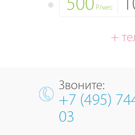
500
1
Р/мес
+ т
Звоните:
+7 (495) 74
03