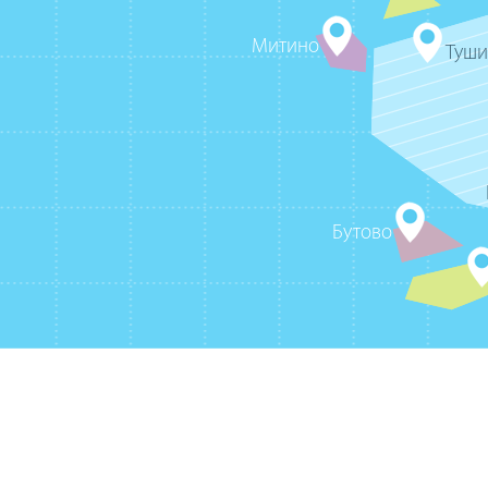
Митино
Туш
Бутово