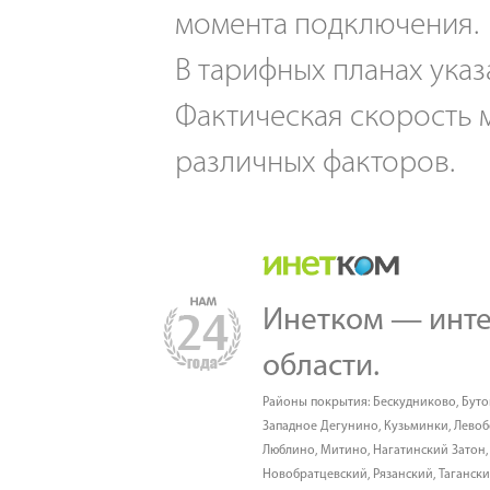
момента подключения.
В тарифных планах указ
Фактическая скорость м
различных факторов.
Инетком — инте
области.
Районы покрытия:
Бескудниково
,
Буто
Западное Дегунино
,
Кузьминки
,
Лево
Люблино
,
Митино
,
Нагатинский Затон
Новобратцевский
,
Рязанский
,
Таганск