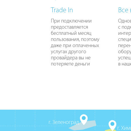
Trade In
Все
При подключении
Одно
предоставляется
с по
бесплатный месяц
интер
пользования, поэтому
специ
даже при оплаченных
перен
услугах другого
обору
провайдера вы не
успе
потеряете деньги
в наш
г. Зеленоград
г. Хи