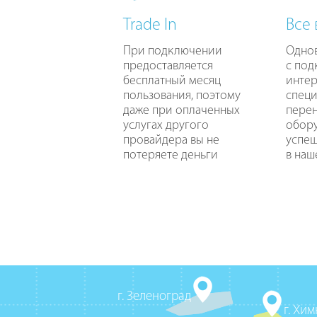
Trade In
Все
При подключении
Одно
предоставляется
с по
бесплатный месяц
интер
пользования, поэтому
специ
даже при оплаченных
перен
услугах другого
обору
провайдера вы не
успе
потеряете деньги
в наш
г. Зеленоград
г. Хи