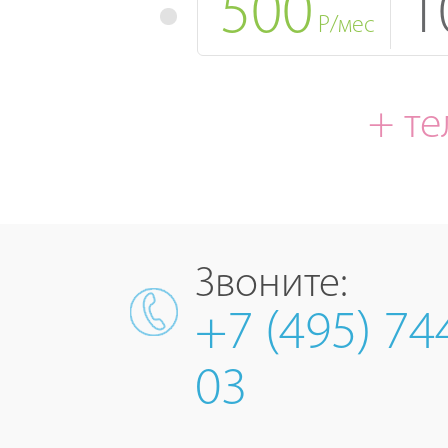
500
1
Р/мес
+ т
Звоните:
+7 (495) 74
03