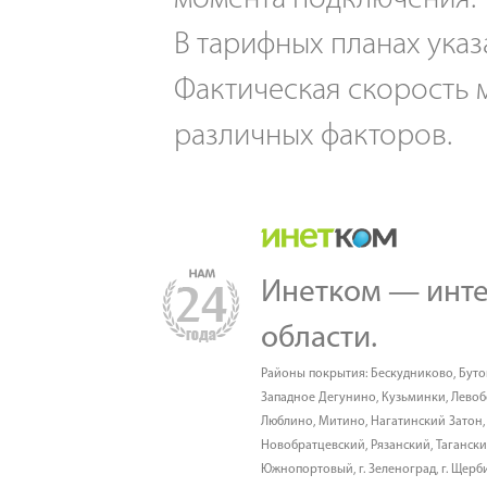
В тарифных планах указ
Фактическая скорость м
различных факторов.
Инетком — инте
области.
Районы покрытия:
Бескудниково
,
Буто
Западное Дегунино
,
Кузьминки
,
Лево
Люблино
,
Митино
,
Нагатинский Затон
Новобратцевский
,
Рязанский
,
Таганск
Южнопортовый
,
г. Зеленоград
,
г. Щерб