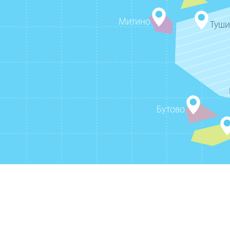
Митино
Туш
Бутово